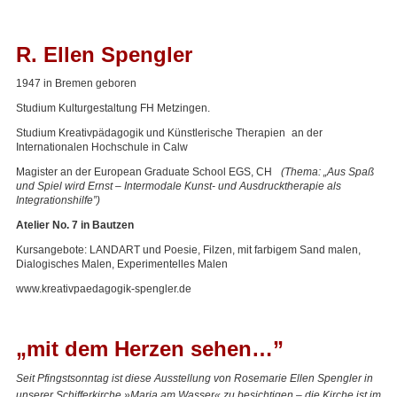
R. Ellen Spengler
1947 in Bremen geboren
Studium Kulturgestaltung FH Metzingen.
Studium Kreativpädagogik und Künstlerische Therapien an der
Internationalen Hochschule in Calw
Magister an der European Graduate School
EGS
, CH
(Thema: „Aus Spaß
und Spiel wird Ernst – Intermodale Kunst- und Ausdrucktherapie als
Integrationshilfe”)
Atelier No. 7 in Bautzen
Kursangebote:
LANDART
und Poesie, Filzen, mit farbigem Sand malen,
Dialogisches Malen, Experimentelles Malen
www.kreativpaedagogik-spengler.de
„mit dem Herzen sehen…”
Seit Pfingstsonntag ist diese Ausstellung von Rosemarie Ellen Spengler in
unserer Schifferkirche »Maria am Wasser« zu besichtigen – die Kirche ist im