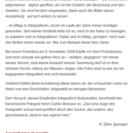
allgemeinen täglich geöffnet, als Ort der Einkehr, der Besinnung und des
Gebetes. Sie sind herzlich eingeladen, dabei auch die Bilder dieser
Ausstellung auf sich wirken zu lassen.
…im Alltag zu fotografieren, ist mir im Laufe der Jahre immer wichtiger
geworden. Seit mei­ner Kindheit liebe ich es, mich in der Natur zu bewegen,
zu wandern und zu foto­grafieren. Dabei und im Alltag „springen“ mich man­
che Motive immer wieder an. Wie zum Beispiel diese Herz-Serie:
Bei einem Frühstück am 9. No­vem­ber 2009 köpfte ich mein Früh­stücks­ei,
und mich schaute ein gelbes Herz an – seitdem „be­geg­nen“ mir immer
wieder Herzen, eine kleine Auswahl meiner Sammlung darf ich in Ihrer
schönen Kirche »Maria am Wasser« zeigen. Alle Fotos sind so wie sie mir
begegneten fotografiert und nicht bearbeitet.
Vielleicht bildet diese Ausstellung etwas davon ab: die schauende Liebe zur
Natur und den Geschöpfen; dargestellt an wenigen Beispielen.
Den Versuch, dieses Empfinden fotografisch festzuhalten, beschreibt der
französische Fotograf Henri Cartier-Bresson so:
„Das eine Auge des
Fotografen schaut weit geöffnet durch den Sucher, das andere, das
geschlossene, blickt in das eigene Herz.“
R. Ellen Spengler