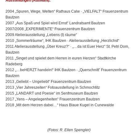
Ausstellungen (Auswahl):
2004 „Spuren, Wege, Welten“ Rathaus Calw · „VIELFALT“ Frauenzentrum
Bautzen
2007 „Aus Spaß und Spiel wird Ernst“ Landratsamt Bautzen
2007/2008 „EXPERIMENTE“ Frauenzentrum Bautzen
2009 Atelierausstellung „Lebens (t) räume“
2010 „Sommerträume“,
IHK
Bautzen · Atelierausstellung „Herzlichst“
2011 Atelierausstellung „Über Kreuz?“ · „…da ist Euer Herz“ St. Petri Dom,
Bautzen
2011 „Singet und spielet dem Herren in euren Herzen“ Stadtkirche
Radeberg
2012 „…beHERZT handeln!“
IHK
Bautzen · „Querschnitt” Frauenzentrum
Bautzen
2013 „Geliebt – Ungeliebt“ Frauenzentrum Bautzen
2013 „Vier Jahreszeiten“ Fotoausstellung in Schmochtitz
2015 „LANDART und Poesie“ im Senfmuseum Bautzen
2017 „Yens – Angelegenheiten“ Frauenzentrum Bautzen
2018 „Mit dem Herzen dabei…“ Haus Blaue Kugel in Cunewalde
(Fotos: R. Ellen Spengler)